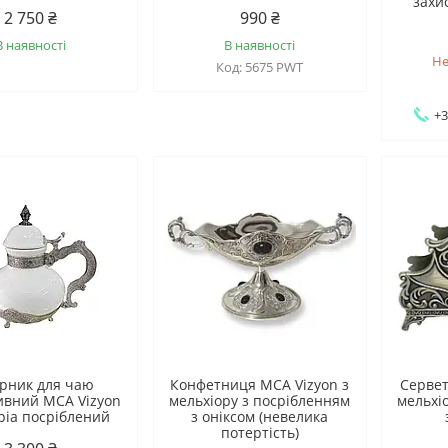
захи
2 750 ₴
990 ₴
В наявності
В наявності
Не
5675 PWT
+3
рник для чаю
Конфетниця MCA Vizyon з
Сервет
ивний MCA Vizyon
мельхіору з посрібленням
мельхі
ріа посріблений
з оніксом (невелика
потертість)