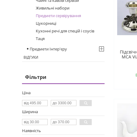
Чайні та кавові сервізи
Живильні набори
Предмети сервірування
Цукорниці
Кухонні речі для спецій і соусів
Таця
Предмети Інтер'єру
Підсвіч
MCA Vi
ВІДГУКИ
Фільтри
Ціна
Ширина
Наявність