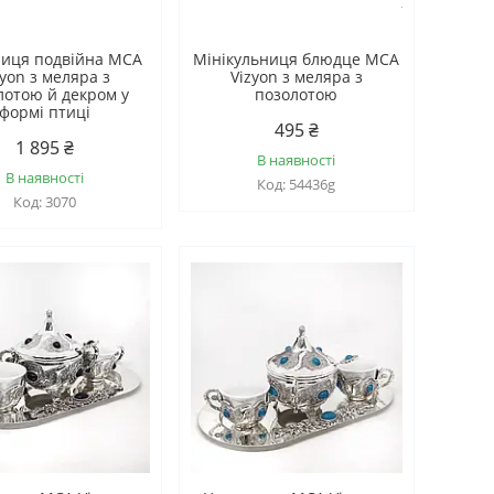
иця подвійна MCA
Мінікульниця блюдце MCA
zyon з меляра з
Vizyon з меляра з
лотою й декром у
позолотою
формі птиці
495 ₴
1 895 ₴
В наявності
В наявності
54436g
3070