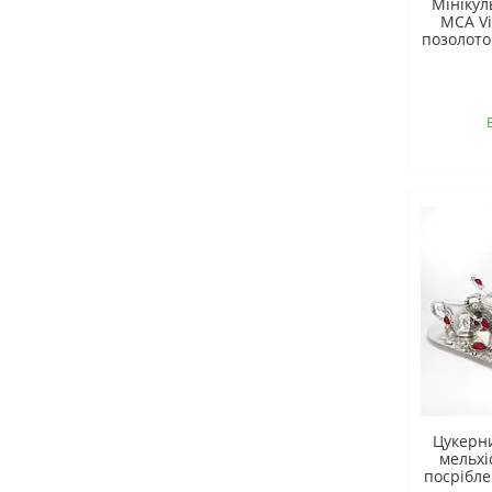
Мінікул
MCA Vi
позолото
Цукерн
мельхі
посрібл