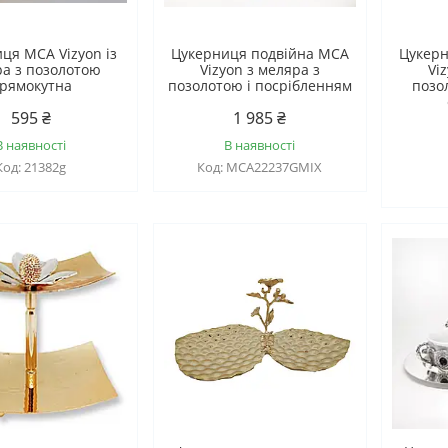
ця MCA Vizyon із
Цукерниця подвійна MCA
Цукерн
а з позолотою
Vizyon з меляра з
Vi
рямокутна
позолотою і посрібленням
позо
595 ₴
1 985 ₴
В наявності
В наявності
21382g
МСА22237GMIX