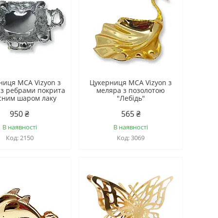
ниця MCA Vizyon з
Цукерниця MCA Vizyon з
 з ребрами покрита
меляра з позолотою
сним шаром лаку
"Лебідь"
950 ₴
565 ₴
В наявності
В наявності
2150
3069