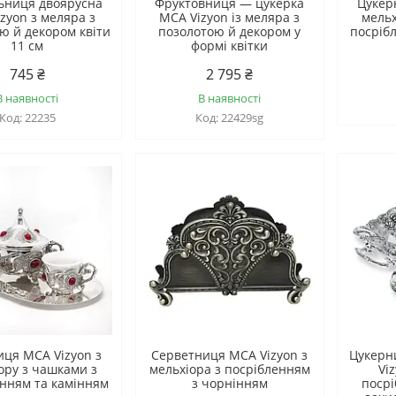
ьниця двоярусна
Фруктовниця — цукерка
Цукер
zyon з меляра з
MCA Vizyon із меляра з
мельх
ю й декором квіти
позолотою й декором у
посріб
11 см
формі квітки
745 ₴
2 795 ₴
В наявності
В наявності
22235
22429sg
иця MCA Vizyon з
Серветниця MCA Vizyon з
Цукерн
ору з чашками з
мельхіора з посрібленням
Vi
енням та камінням
з чорнінням
поср