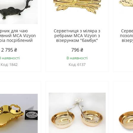
рник для чаю
Серветниця з міляра з
Серве
ивний MCA Vizyon
ребрами MCA Vizyon з
позол
ріа посріблений
візерунком "бамбук"
візер
2 795 ₴
796 ₴
В наявності
В наявності
1842
6137