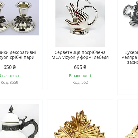
ники декоративні
Серветниця посріблена
Цукер
zyon срібні пари
MCA Vizyon у формі лебедя
меляра
захи
650 ₴
695 ₴
В наявності
В наявності
8559
562