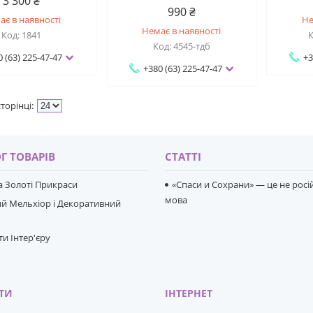
3 300 ₴
990 ₴
ає в наявності
Не
Немає в наявності
1841
4545-тдб
0 (63) 225-47-47
+3
+380 (63) 225-47-47
Г ТОВАРІВ
СТАТТІ
та Золоті Прикраси
«Спаси и Сохрани» — це не росі
мова
й Мельхіор і Декоративний
и Інтер'єру