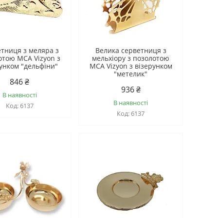
тниця з меляра з
Велика серветниця з
отою MCA Vizyon з
мельхіору з позолотою
унком "дельфіни"
MCA Vizyon з візерунком
"метелик"
846 ₴
936 ₴
В наявності
В наявності
6137
6137