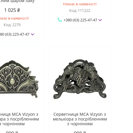
сним шаром лаку
Немає в наявності
1 025 ₴
111222
має в наявності
+380 (63) 225-47-47
2279
80 (63) 225-47-47
ниця MCA Vizyon з
Серветниця MCA Vizyon з
ора з посрібленням
мельхіора з посрібленням
з чорнінням
з чорнінням