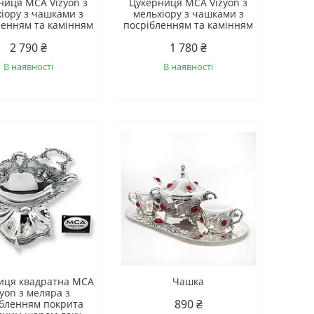
ниця MCA Vizyon з
Цукерниця MCA Vizyon з
іору з чашками з
мельхіору з чашками з
ленням та камінням
посрібленням та камінням
2 790 ₴
1 780 ₴
В наявності
В наявності
иця квадратна MCA
Чашка
zyon з меляра з
890 ₴
ібленням покрита