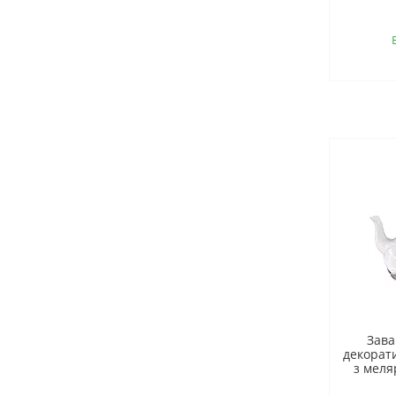
Зава
декорат
з меля