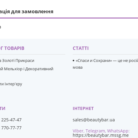
ація для замовлення
₴
Г ТОВАРІВ
СТАТТІ
та Золоті Прикраси
«Спаси и Сохрани» — це не росі
мова
й Мельхіор і Декоративний
и Інтер'єру
) 225-47-47
sales@beautybar.ua
) 770-77-77
Viber, Telegram, WhatsApp
https://beautybar.mssg.me