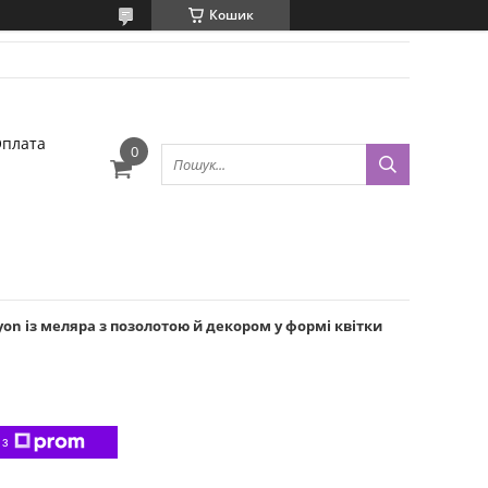
Кошик
Оплата
on із меляра з позолотою й декором у формі квітки
 з