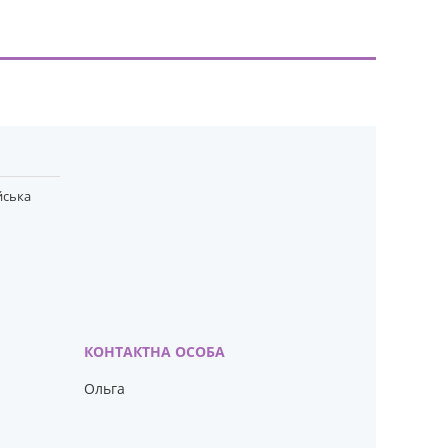
йська
Ольга