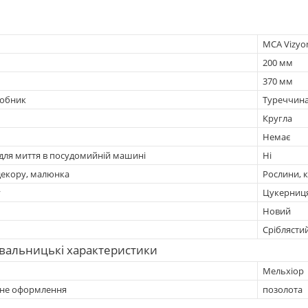
MCA Vizyo
200 мм
370 мм
робник
Туреччин
Кругла
Немає
 для миття в посудомийній машині
Ні
декору, малюнка
Рослини, к
у
Цукерниц
Новий
Сріблясти
вальницькі характеристики
Мельхіор
не оформлення
позолота