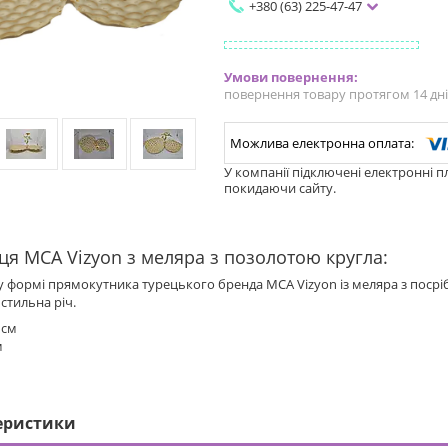
+380 (63) 225-47-47
повернення товару протягом 14 дн
У компанії підключені електронні п
покидаючи сайту.
я MCA Vizyon з меляра з позолотою кругла:
 формі прямокутника турецького бренда MCA Vizyon із меляра з поср
стильна річ.
 см
м
еристики