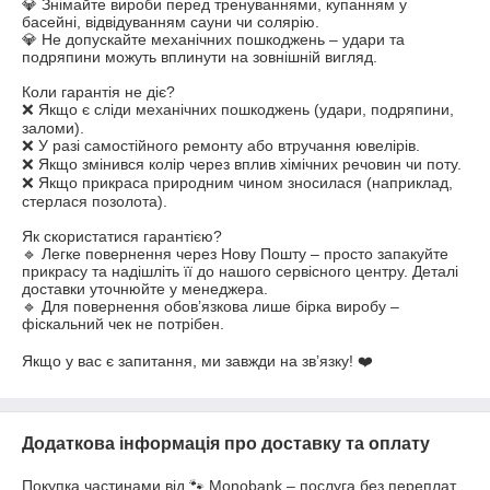
💎 Знімайте вироби перед тренуваннями, купанням у 
басейні, відвідуванням сауни чи солярію.

💎 Не допускайте механічних пошкоджень – удари та 
подряпини можуть вплинути на зовнішній вигляд.

Коли гарантія не діє?

❌ Якщо є сліди механічних пошкоджень (удари, подряпини, 
заломи).

❌ У разі самостійного ремонту або втручання ювелірів.

❌ Якщо змінився колір через вплив хімічних речовин чи поту.

❌ Якщо прикраса природним чином зносилася (наприклад, 
стерлася позолота).

Як скористатися гарантією?

🔹 Легке повернення через Нову Пошту – просто запакуйте 
прикрасу та надішліть її до нашого сервісного центру. Деталі 
доставки уточнюйте у менеджера.

🔹 Для повернення обов’язкова лише бірка виробу – 
фіскальний чек не потрібен.

Якщо у вас є запитання, ми завжди на зв’язку! ❤️
Додаткова інформація про доставку та оплату
Покупка частинами від 🐾 Monobank – послуга без переплат