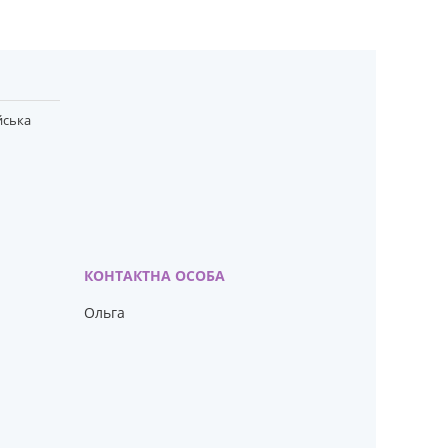
йська
Ольга