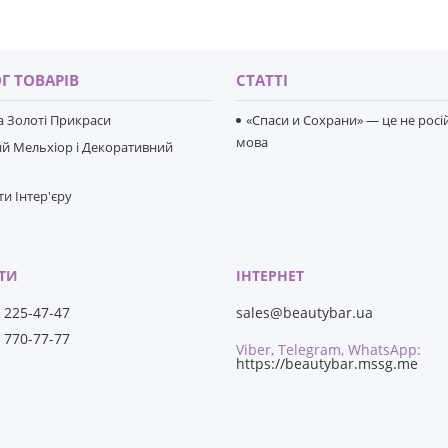
Г ТОВАРІВ
СТАТТІ
та Золоті Прикраси
«Спаси и Сохрани» — це не росі
мова
й Мельхіор і Декоративний
и Інтер'єру
) 225-47-47
sales@beautybar.ua
) 770-77-77
Viber, Telegram, WhatsApp
https://beautybar.mssg.me