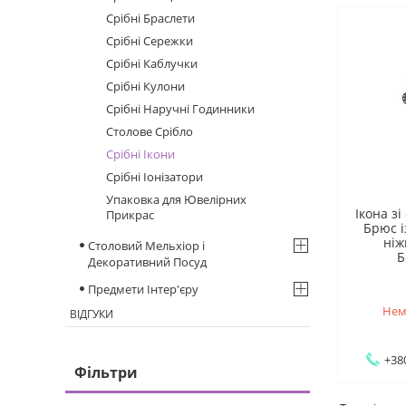
Срібні Браслети
Срібні Сережки
Срібні Каблучки
Срібні Кулони
Срібні Наручні Годинники
Столове Срібло
Срібні Ікони
Срібні Іонізатори
Упаковка для Ювелірних
Ікона зі
Прикрас
Брюс і
ніж
Столовий Мельхіор і
Б
Декоративний Посуд
Предмети Інтер'єру
Нем
ВІДГУКИ
+38
Фільтри