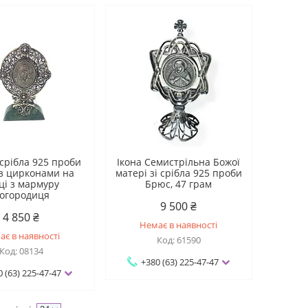
 срібла 925 проби
Ікона Семистрільна Божої
з цирконами на
матері зі срібла 925 проби
ці з мармуру
Брюс, 47 грам
огородиця
9 500 ₴
4 850 ₴
Немає в наявності
ає в наявності
61590
08134
+380 (63) 225-47-47
0 (63) 225-47-47