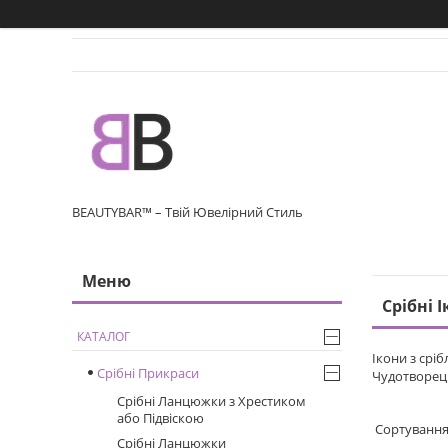
BEAUTYBAR™ – Твій Ювелірний Стиль
Срібні 
КАТАЛОГ
Ікони з срі
Срібні Прикраси
Чудотворец
Срібні Ланцюжки з Хрестиком
або Підвіскою
Срібні Ланцюжки