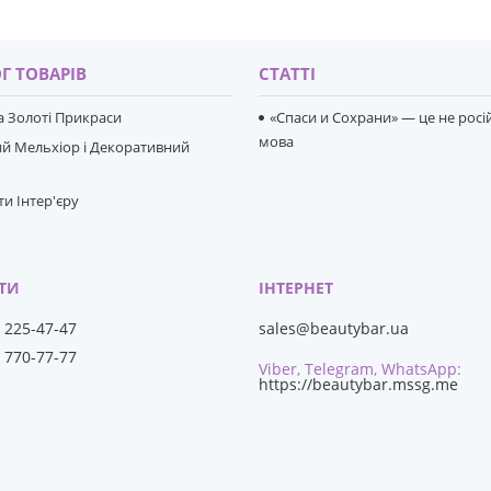
Г ТОВАРІВ
СТАТТІ
та Золоті Прикраси
«Спаси и Сохрани» — це не росі
мова
й Мельхіор і Декоративний
и Інтер'єру
) 225-47-47
sales@beautybar.ua
) 770-77-77
Viber, Telegram, WhatsApp
https://beautybar.mssg.me