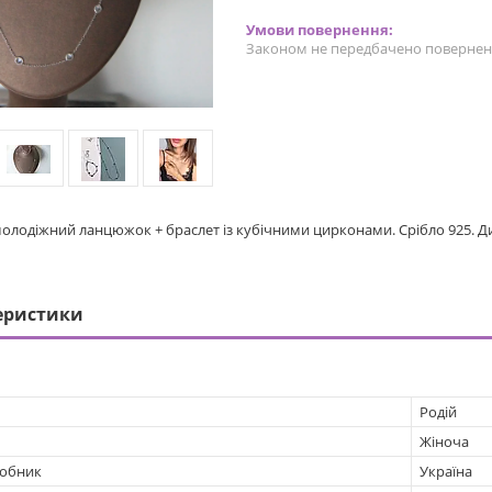
Законом не передбачено поверненн
молодіжний ланцюжок + браслет із кубічними цирконами. Срібло 925. 
еристики
Родій
Жіноча
робник
Україна