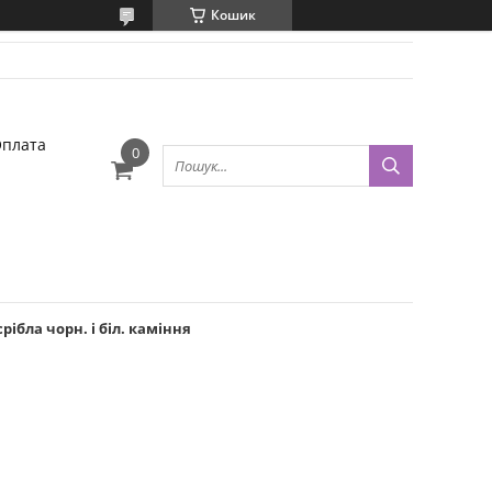
Кошик
Оплата
рібла чорн. і біл. каміння