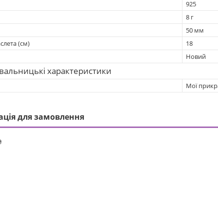
925
8 г
50 мм
слета (см)
18
Новий
вальницькі характеристики
Мої прикр
ація для замовлення
₴