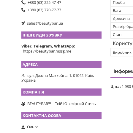
Проба
+380 (63) 225-47-47
+380 (63) 770-77-77
Вага
Довжина
sales@beautybar.ua
Розмір бра
Стан
ІНШІ ВИДИ ЗВ'ЯЗКУ
Користу
Viber, Telegram, WhatsApp
https://beautybar.mssg.me
Виробник
Інформ
вул. Джона Маккейна, 1, 01042, Київ,
Україна
Ціна:
1 930 
BEAUTYBAR™ – Твій Ювелірний Стиль
Ольга