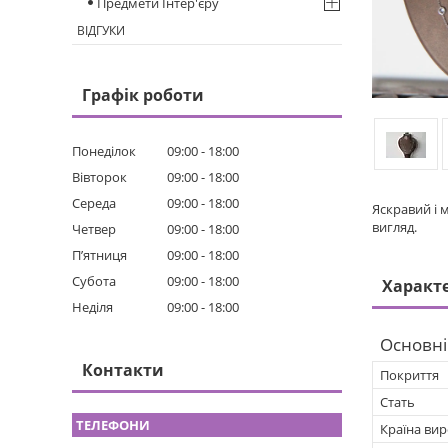
Предмети Інтер'єру
ВІДГУКИ
Графік роботи
Понеділок
09:00
18:00
Вівторок
09:00
18:00
Середа
09:00
18:00
Яскравий і 
вигляд.
Четвер
09:00
18:00
Пʼятниця
09:00
18:00
Субота
09:00
18:00
Характ
Неділя
09:00
18:00
Основні
Контакти
Покриття
Стать
Країна ви