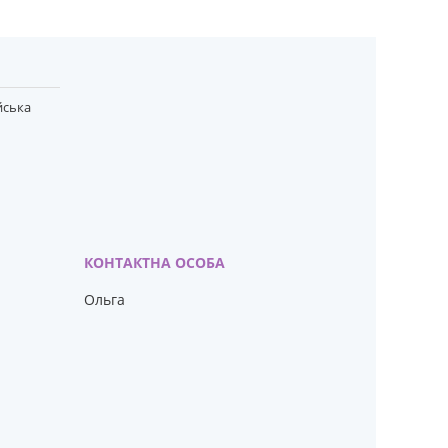
йська
Ольга