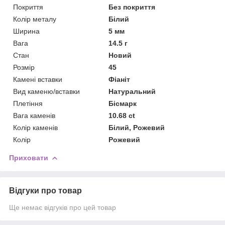
Покриття
Без покриття
Колір металу
Білий
Ширина
5 мм
Вага
14.5 г
Стан
Новий
Розмір
45
Камені вставки
Фіаніт
Вид каменю/вставки
Натуральний
Плетіння
Бісмарк
Вага каменів
10.68 ct
Колір каменів
Білий, Рожевий
Колір
Рожевий
Приховати
Відгуки про товар
Ще немає відгуків про цей товар