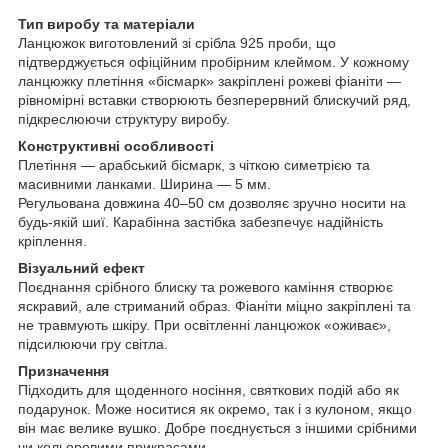
Тип виробу та матеріали
Ланцюжок виготовлений зі срібла 925 проби, що
підтверджується офіційним пробірним клеймом. У кожному
ланцюжку плетіння «бісмарк» закріплені рожеві фіаніти —
рівномірні вставки створюють безперервний блискучий ряд,
підкреслюючи структуру виробу.
Конструктивні особливості
Плетіння — арабський бісмарк, з чіткою симетрією та
масивними ланками. Ширина — 5 мм.
Регульована довжина 40–50 см дозволяє зручно носити на
будь-якій шиї. Карабінна застібка забезпечує надійність
кріплення.
Візуальний ефект
Поєднання срібного блиску та рожевого каміння створює
яскравий, але стриманий образ. Фіаніти міцно закріплені та
не травмують шкіру. При освітленні ланцюжок «оживає»,
підсилюючи гру світла.
Призначення
Підходить для щоденного носіння, святкових подій або як
подарунок. Може носитися як окремо, так і з кулоном, якщо
він має велике вушко. Добре поєднується з іншими срібними
чи кольоровими прикрасами.