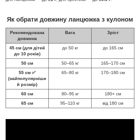
Як обрати довжину ланцюжка з кулоном
Рекомендована
Вага
Зріст
довжина
45 см (для дітей
до 50 кг
до 165 см
до 10 років)
50 см
50–65 кг
165–170 см
55 см ✅
65–80 кг
170–180 см
(найпопулярніши
й розмір)
60 см
80–95 кг
180+ см
65 см
95–110 кг
від 180 см