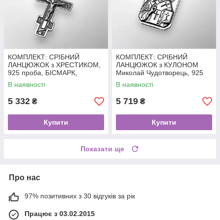
КОМПЛЕКТ: СРІБНИЙ
КОМПЛЕКТ: СРІБНИЙ
ЛАНЦЮЖОК з ХРЕСТИКОМ,
ЛАНЦЮЖОК з КУЛОНОМ
925 проба, БІСМАРК,
Миколай Чудотворець, 925
чорніння, 11.5 г + 3.5 г, 55 см
проба, чорніння, 11.5 г + 3.9
В наявності
В наявності
г, 55 см
5 332
5 719
₴
₴
Купити
Купити
Показати ще
Про нас
97% позитивних з 30 відгуків за рік
Працює з 03.02.2015