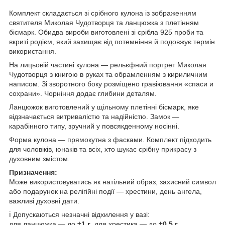
Комплект складається зі срібного кулона із зображенням
святителя Миколая Чудотворця та ланцюжка з плетінням
бісмарк. Обидва вироби виготовлені зі срібла 925 проби та
вкриті родієм, який захищає від потемніння й подовжує термін
використання.
На лицьовій частині кулона — рельєфний портрет Миколая
Чудотворця з книгою в руках та обрамленням з кириличним
написом. Зі зворотного боку розміщено гравіювання «спаси и
сохрани». Чорніння додає глибини деталям.
Ланцюжок виготовлений у щільному плетінні бісмарк, яке
відзначається витривалістю та надійністю. Замок —
карабінного типу, зручний у повсякденному носінні.
Форма кулона — прямокутна з фасками. Комплект підходить
для чоловіків, юнаків та всіх, хто шукає срібну прикрасу з
духовним змістом.
Призначення:
Може використовуватись як натільний образ, захисний символ
або подарунок на релігійні події — хрестини, день ангела,
важливі духовні дати.
ℹ️ Допускаються незначні відхилення у вазі:
для ланцюжка — до
±1 г
, для хрестика — до
±0.5 г
.