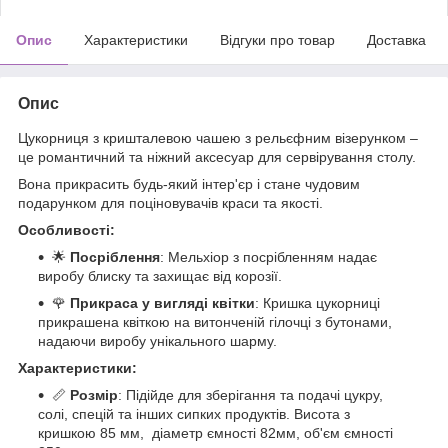
Опис
Характеристики
Відгуки про товар
Доставка
Опис
Цукорниця з кришталевою чашею з рельєфним візерунком –
це романтичний та ніжний аксесуар для сервірування столу.
Вона прикрасить будь-який інтер'єр і стане чудовим
подарунком для поціновувачів краси та якості.
Особливості:
🌟
Посріблення
: Мельхіор з посрібленням надає
виробу блиску та захищає від корозії.
🌹
Прикраса у вигляді квітки
: Кришка цукорниці
прикрашена квіткою на витонченій гілочці з бутонами,
надаючи виробу унікального шарму.
Характеристики:
📏
Розмір
: Підійде для зберігання та подачі цукру,
солі, спецій та інших сипких продуктів. Висота з
кришкою 85 мм, діаметр ємності 82мм, об'єм ємності