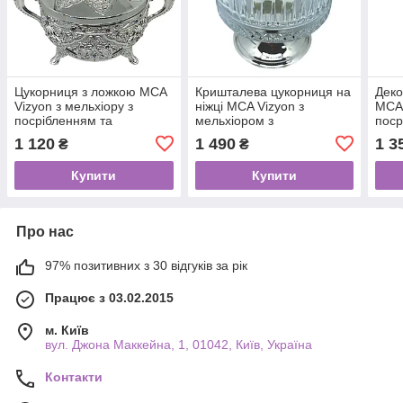
Цукорниця з ложкою MCA
Кришталева цукорниця на
Деко
Vizyon з мельхіору з
ніжці MCA Vizyon з
MCA 
посрібленням та
мельхіором з
поср
прикрашена
посрібленням
16×1
1 120
1 490
1 3
₴
₴
різнокольоровими
цирконами
Купити
Купити
Про нас
97% позитивних з 30 відгуків за рік
Працює з 03.02.2015
м. Київ
вул. Джона Маккейна, 1, 01042, Київ, Україна
Контакти