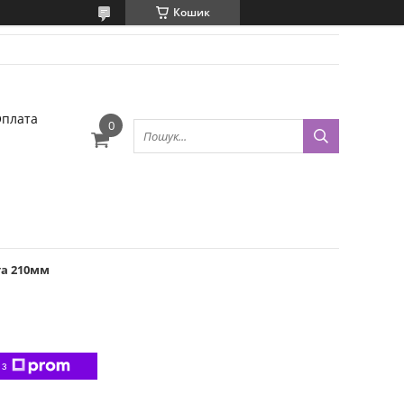
Кошик
Оплата
та 210мм
 з