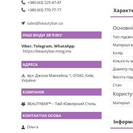
+380 (63) 225-47-47
Характ
+380 (63) 770-77-77
sales@beautybar.ua
Основні
ІНШІ ВИДИ ЗВ'ЯЗКУ
Тип підсві
Матеріал 
Viber, Telegram, WhatsApp
https://beautybar.mssg.me
Колір
Кількість м
Діаметр пі
вул. Джона Маккейна, 1, 01042, Київ,
Висота під
Україна
Стан
Користу
Матеріал
BEAUTYBAR™ – Твій Ювелірний Стиль
Інформ
Ольга