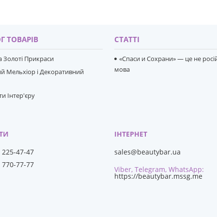
Г ТОВАРІВ
СТАТТІ
та Золоті Прикраси
«Спаси и Сохрани» — це не росі
мова
й Мельхіор і Декоративний
и Інтер'єру
) 225-47-47
sales@beautybar.ua
) 770-77-77
Viber, Telegram, WhatsApp
https://beautybar.mssg.me