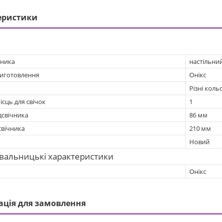
еристики
чника
настільни
виготовлення
Онікс
Різні коль
ісць для свічок
1
дсвічника
86 мм
свічника
210 мм
Новий
вальницькі характеристики
Онікс
ація для замовлення