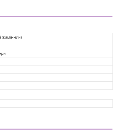
й (камінний)
ори