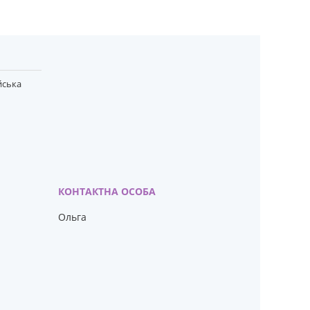
йська
Ольга