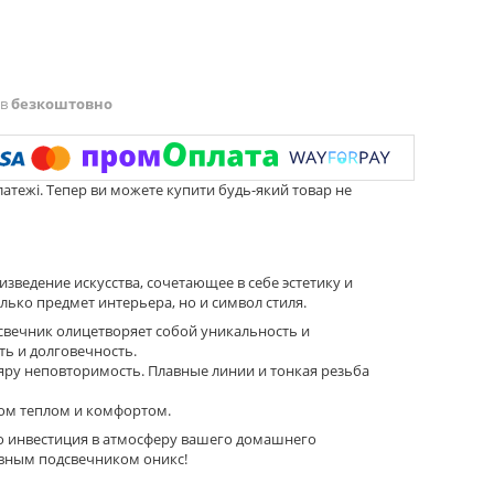
ів
безкоштовно
латежі. Тепер ви можете купити будь-який товар не
зведение искусства, сочетающее в себе эстетику и
лько предмет интерьера, но и символ стиля.
свечник олицетворяет собой уникальность и
ть и долговечность.
яру неповторимость. Плавные линии и тонкая резьба
дом теплом и комфортом.
это инвестиция в атмосферу вашего домашнего
ивным подсвечником оникс!