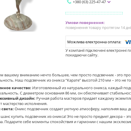
+380 (63) 225-47-47
повернення товару протягом 14 дн
У компанії підключені електронні п
покидаючи сайту.
м вашему вниманию нечто большее, чем просто подсвечник - это прои
ность. Наш подсвечник из оникса “Карате” высотой 210 мм – это не то
нное качество:
Изготовленный из натурального оникса, каждый под
альность. С диаметром основания 86 мм, он обеспечивает стабильнос
юзивный дизайн:
Ручная работа мастеров придает каждому экземпл
т мастерство исполнения.
 света:
Оникс подсвечник создает уютную атмосферу, наполняя ваш 
 шанс купить подсвечник из оникса! Это не просто предмет декора – 
ва. Подарите себе моменты спокойствия и гармонии с нашим эксклюз