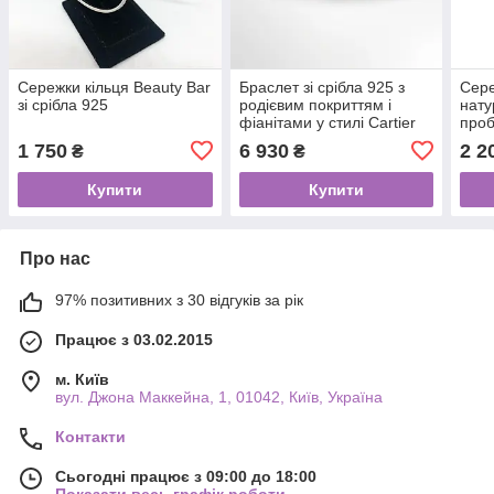
Сережки кільця Beauty Bar
Браслет зі срібла 925 з
Сере
зі срібла 925
родієвим покриттям і
нату
фіанітами у стилі Cartier
проб
"Цвях", 9.3 г
1 750
6 930
2 2
₴
₴
Купити
Купити
Про нас
97% позитивних з 30 відгуків за рік
Працює з 03.02.2015
м. Київ
вул. Джона Маккейна, 1, 01042, Київ, Україна
Контакти
Сьогодні працює з 09:00 до 18:00
Показати весь графік роботи