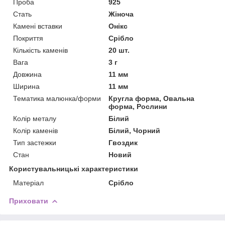
Проба
925
Стать
Жіноча
Камені вставки
Онікс
Покриття
Срібло
Кількість каменів
20 шт.
Вага
3 г
Довжина
11 мм
Ширина
11 мм
Тематика малюнка/форми
Кругла форма, Овальна
форма, Рослини
Колір металу
Білий
Колір каменів
Білий, Чорний
Тип застежки
Гвоздик
Стан
Новий
Користувальницькі характеристики
Матеріал
Срібло
Приховати